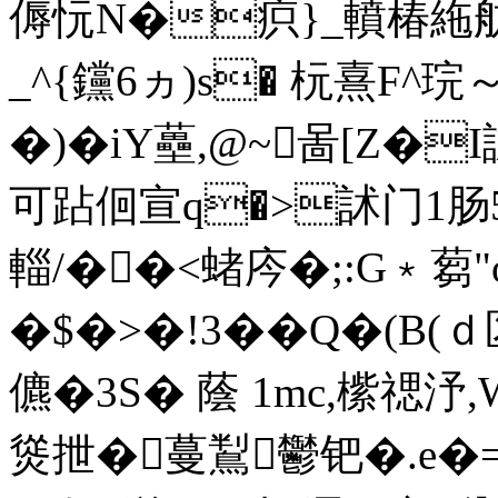
傉忨N�疻}_轒椿絁舫 
_^{钂6ヵ)s� 杬熹F^
�)�iY蘲,@~啚[Z
可跕佪宣q�>訹门1肠5仟;
輜/��<蝫庈�;:G﹡蒭"
�$�>�!3��Q�(
儦�3S� 蔭 1mc,橴禗汿,
熧抴�蔓鵥鬱钯�.e�=8.