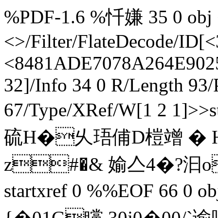
%PDF-1.6 %忏嫌 35 0 obj <
<>/Filter/FlateDecode/
<8481ADE7078A264E9025
32]/Info 34 0 R/Length 93
67/Type/XRef/W[1 2 1]
硫H�乆珸俌D榿竲 � Hv
z#�& 媮亼4�?汩o娡
startxref 0 %%EOF 66 0 ob
{�01 G矘 30j0�00/`谕