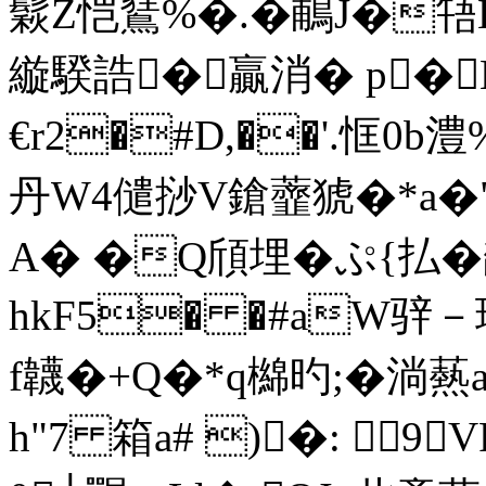
鬏Z恺鵟%�.�鵏J�啎H
縼騤誥�贏消� p�
€r2�#D,��'.恇0b
丹W4儙挱V鎗虀猇�*a�"
A� �Q頎埋�ぷ{払
hkF5� �#aW骍－瑔
f韤�+Q�*q檰旳;�淌爇
h"7 箱a# )�: 9