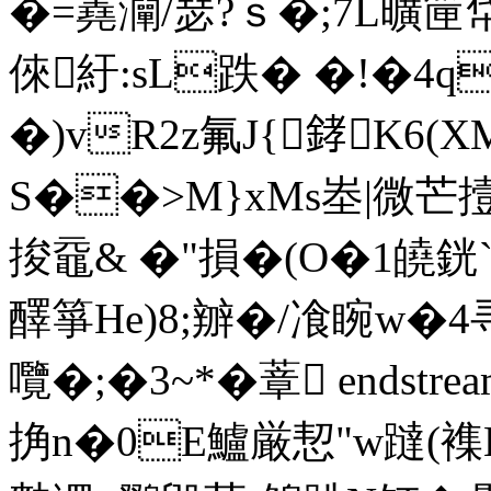
�=蕘灛/瑟?ｓ�;7L曠筪
倈紆:sL跌� �!�4q
�)vR2z氟J{﨧K6
S��>M}xMs峚|微芒撎
捘黿& �"損�(O�1皢銧
醳箏He)8;辧�/飡睕w�
囕�;�3~*�蔁 endstream
捔n�0E鱸厳恝"w躂(襍B�