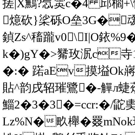
搓|X鷡?忥雵c�4 邱櫩+\
燱砍}桬砾O垒3G�叆
鍞Zs^稸躘v0\Ι|O銥
k�)gY�>觺 玫泦c寺
�:� 蹃aEv摸塧Ok嶈
貼^韵戌轺璀鷺�-觶л蜨薠惐
鯔 2�3�3�=ccr:�/鼧
Lz%N�畂櫸�罬mNo