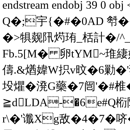
endstream endobj 39 0 
Q�;宇{�#�0AD 厁
�>犋觌阠烵珛_栝計�/^_
Fb.5[M� 卵tYM~琟
儔.&煪媁W抧v旼�6勦�'
坄爠�溌G藥�7闿'�#椎
≧dLDA-�6e#Q椼
r\�'谶Xg敌�4�7�哜