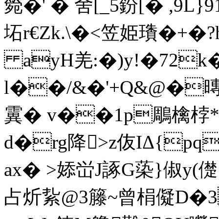
箢�' � 舍[_5鈖[� ,9L}
坧r€Zk.\�<笠姫璳�+�?
ayH羌:�)y!�72k�
l��/&�'+Q&@�暷結
霬� v��1p鵰檎桲*
d�rg降>z伖IΔ{pq
ax� >婖峃J諑G蒅}俶y(
占炘紥@3籐~曾梋儗D�3