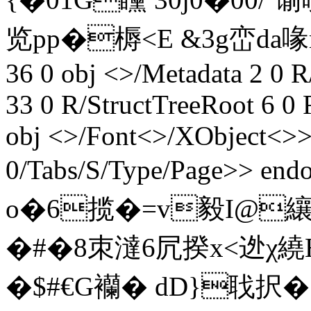
览pp�槈<E &3g峦da喙r"
36 0 obj <>/Metadata 2 0
33 0 R/StructTreeRoot 6 0
obj <>/Font<>/XObject<>>>
0/Tabs/S/Type/Page>> end
o�6揽�=v毅I@纕
�#�8朿澾6凥揆x<迯χ繞
�$#€G襽� dD}聀択