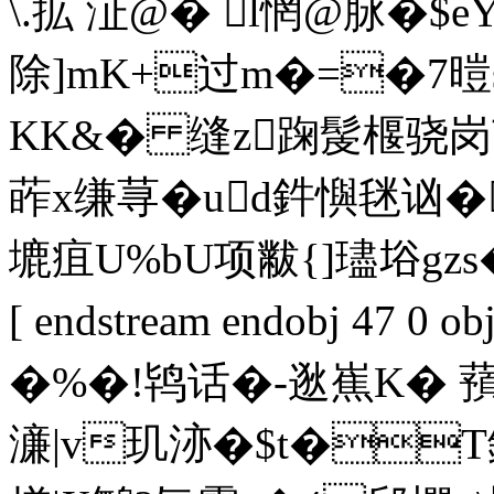
\.拡 沚@� l惘@脉�
除]mK+过m�=�7暟s
KK&� 缝z踘髲椻骁岗茳
葃x缣荨�ud鈝懙毩讻�
塶疽U%bU项黻{]璶﨏gzs
[ endstream endobj 47 0
�%�!鸨话�-逖嶣K� 
濓|v玑洂�$t�