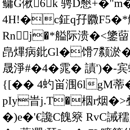
鳙G偢6k 骋D懇+�"m
4H!�c鉦q孖覹F5�*
Rn j�*艗际溃�<
皍熚病鈚Gl�馉7颣淤�
晟淨#�4�雿� 謮')�
{[�� 4虳畄涠6lgM蒂
pIy旹j.T�栶r烟�
�)e�'€讒C餽簝 RvC誡穤