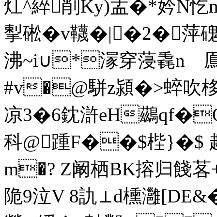
灴^綷削Ky)盂�*妗N忔m
揧硹� v韈� |�2�萍磈
沸~i∪*溕穿蓡毳n 鳫
#v�@駢z潁�>蜶吹栘
凉3�6鈂滸eH鷀qf�
科@踵F��$梐}�$ 
m�? Z阚栖BK搈归餞茖+g
陒9泣V 8訅⊥d櫄灉[DE&