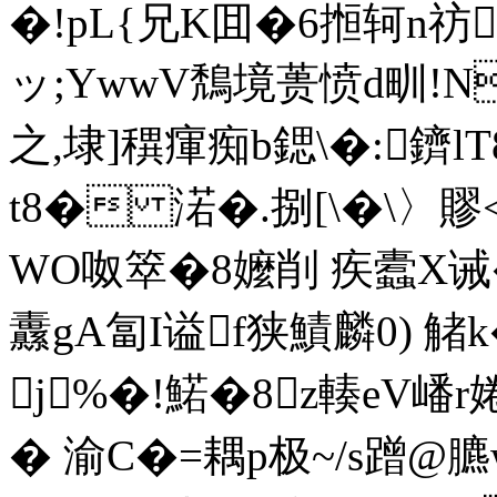
�!pL{兄K囬�6搄轲n祊
ッ;YwwV鵚境蒉愤d甽!
之,埭]穓瘒痴b鍶\�:鑇l
t8� 渃�.捌[\�\〉
WO呶箤�8嬤削 疾蠹X诫
纛gA匐I谥f狭鰿麟0) 
j%�!鰙�8z輳eV嶓
� 渝C�=耦p极~/s蹭@臕