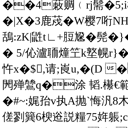
��4蓛赒﹙rj髵�5;
� |X�3鹿荗�W樱7哘N
鴰:zK|鼪t∟+脰尮�髡
� 5/伈瀘聏燑笁k墪幌r}
忤x�$,请;崀u,�(D 
閌殚鷥q�涂 韬.櫀€範
�#~:娓孡v执A抛`悔汎8木
傞剹簨6楰逧説糧7 5姩躼;