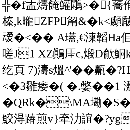
╬�f盂燽餣鱹鷴>�{蕎
榛,k曨ZFP甮&�k<顣
叆�<�� A瓂,€湅韜Ha佢
嗟J1 XZ鷆厓c,煅D歈鮦
纥頁 7)濤s熅^'��齀�
<�3雛痿�( �.嫳��1 
�QRk�\MA墈�
S�
鮫淂踳煎v}牵氻誼�?yg