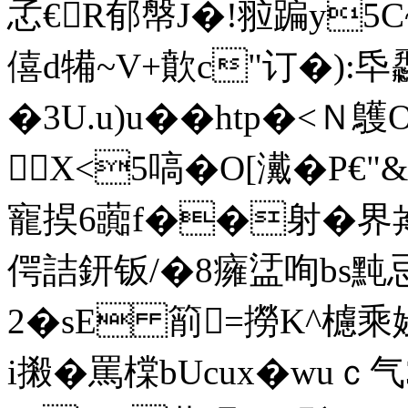
孞€R郁幋J�!翋蹁y5C~
僖d犕~V+歕c"订�):氒飝
�3U.u)u��h tp�<
Χ<5嗃�O[瀻�P€"
寵捑6虈f��射�界歬
偔詰鈃钣
/�8癕盓咰bs黗
2�sE 箾=撈K^
i摋�罵橖bUcux�wuｃ气3