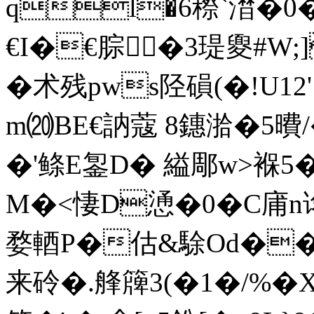
ql�6穄`澘�0
€I�€腙�3瑅夓#W;]
�术残pws陉磒(�!U1
m⒇BE€訥蔻 8鏸湁�5曊/�
�'鲦Е銞D� 縊郮w>褓5
M�<悽D慂�0�C庯n
婺輏P�估&駼Od��
来砱�.艂簰3(�1�/%�