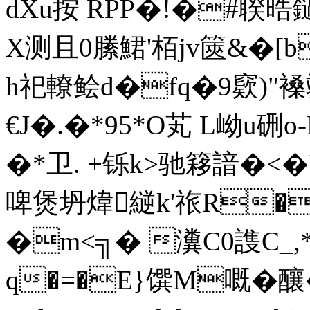
dXu按 RPP�!�#聧
X测且0縢鮶'栢jv篋&�
h祀轑鲙d�fq�9窽)"褬飒
€J�.�*95*O芄 L岰u硎
�*卫. +铄k>驰簃諳�<�'
啤煲坍煒縌k'祣R�
�m<╗� 瀵С0謢C_,
q�=�E}馔M嘅�釀�