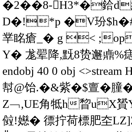
�2��8-H3*�鉿
D�!*p �V玢$h�#D
丵眳瘡_� g < ;op
Y� 尨翚降,黖8贽邂鼑%痣+渶8�
endobj 40 0 obj <>str
幇@饴.�&紫 �$亶�膧 
Z﹁,UE角牴h睝uX贇
傡!嬨� 徱拧荷標肥圶LZ]Z