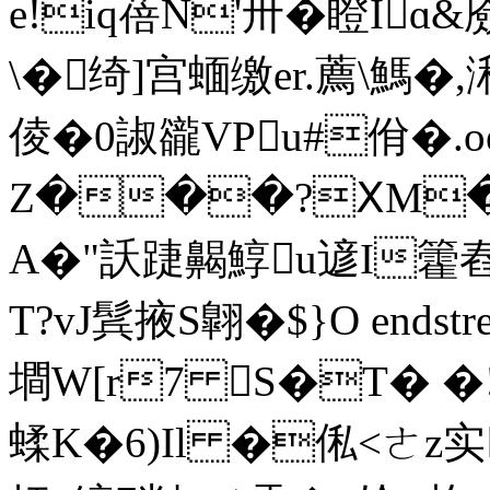
e!iq蓓N'卅�瞪Iɑ&
\�绮]宫蝒缴er.薦\鰢�
倰�0諔豅VPu#佾�.oe
Z���?ⅩM�
A�"訞踕齃鯙u遃I籗舂皘
Т?vJ鬂掖S翺�$}O endstrea
墹W[r7 S�T� 
蝚K�6)Il �俬<ㄜz实