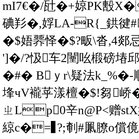
mI7€�/瓧�+婛PK毄X
碘羏�,娐LA-R{_鉷徤#
�$娪臩怿�$?畈\沓,4郯
']�/?忣车2闉吆椴磅堾
�#� Bｙr\疑法k_%�-順
埄чV襱苸漾檀�$!芻峤�
ㄓLp0辛n@P<赠 st
綡c�=▊?;剦#凲膫o償傹榞