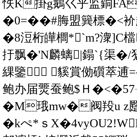
怢K掛g鵝巜乎监銄FAD
�0 =��#脢盟簨標�<衸趗
�8浢桁皣櫚*`m?潨]C檔
扜飘�'N麟螭|鎉`{渠�/峱
綶鑒 貕賞俲礩萃逋=-
鲍办届燛蚕鲍$Ｈ�<�57╮
�M珴mw�阀羖u z蹷
�kぺ*ｓX�4vyOU2!