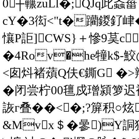
0┼囅zuLl�;QJq此
cY�3衒<"t�躪鍐釕峍
懹P詎]CWS}＋慘9茣c
�4Rov�he犝k$-鮫
<囱炓褚薠Q伕€鐁G �>辩
�闭尝柠00氊戍璔潁箩
詼г叠��<�;?箳积○炫
&Mvx＄�曑)Y詷狚