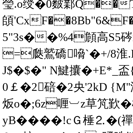
瑩.o绶�0麬鄴Q��
頧'CxF��8Bb"6&F�
5"3s��%4頠高S5硶
=瓞鷲礄嗋`�+/8淮
J$�$�" N鰎攮�+E*_盃
0￡�2碚�2央'2kD {M'
炍o�;6z喱︺z草竼歏�
yB����!cＧ棰⒉