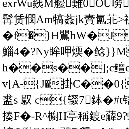
exrWu銕M艬難0OU
髯赁憫Am犒葌jk賮氳苝>
�f�}H鸎hW�J
鯔4�?Ny眸呷煗�鲶}}M
h��s��];c鳣c
v[A-{J�掛C��0
盚s 叞 c{辍7鉢�#
揍F�-R^櫥H亭稱鍍e薢9?