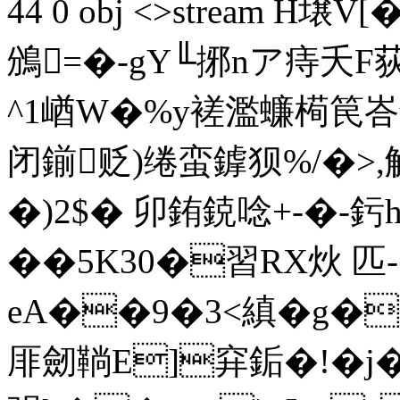
44 0 obj <>stream
鳻=�-gY╙捓nア痔夭F荻&
^1崷W�%y褨濫蠊槆笢峇
闭鎆贬)绻蛮鎼狈%/�>
�)2$� 卯銪鋴唸+-�-釫h
��5K30�習RX炏 匹
eA��9�3<縝�g�
厞劒鞝E]穽銗�!�j