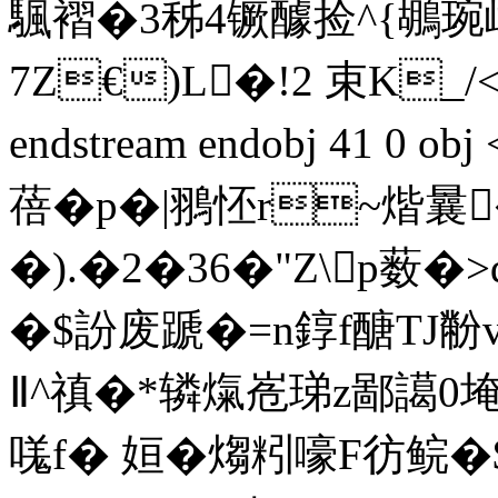
颿褶�3秭4镢醵捡^{鶘琬
7 Z€)L�!2 束K_/
endstream endobj 41 0 
蓓�p�|翵怌r~煯曩
�).�2�36�"Z\p薮
�$訜废蹏�=n錞f醣TJ黺v
Ⅱ^禛�*辚熂峞珶z鄙譪0埯
嗴f� 姮� 煼粌嚎F彷鲩�