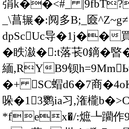
弲k��<#_ |9fbT
_\菖辗�:阋多B;_匳^Z~g
dpScUc导�1j��
�眣潊�:t落苌0鏑�暋
緬,RYB9钡h=9MmЬ
�+ SC蝐d6�7商�4o
哚�13鹦ia习,潅櫳b�>
*fex�/:熫┺躪