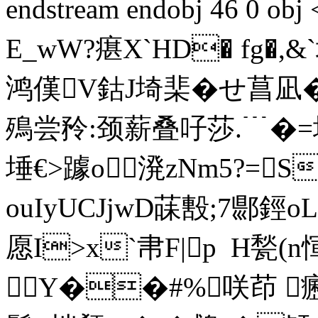
endstream endobj 46 0
E_wW?瘎X`HD� fg�,&
鸿傼V鈷J埼棐�せ菖凪�
殦尝矝:颈薪叠吇莎.﹉�=圵閦
埵€>躆o溌zNm5?=
ouIyUCJjwD菋毄;7郻
愿I>x`帇F|p  H甃
Y��#%咲茚 癧埃