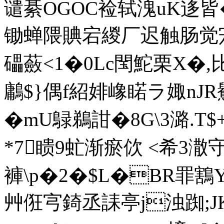
谴綦OGOC裣轼溾uK迻皆��
锄蝉隈賟宕緵厂迟触肠
礧蘞<1�0Lc閠鮀栗X�,
鷛$}偶 f紹婔嶑睰ラ娵nJR鸒
�mU鵦鵜詌�8G\3潞.T$
*7瞆9虻渐瘀佽 <希3潵守
褲\p�2�$L�BR罪
艸俇宆錡丞誄亭j浊踟;JK墸e*抽