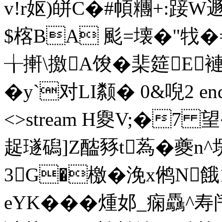
v!r妪)皏C�#幁糰+:踥W遯
$楁BA 颩=壊�"牫�=
╁搟\撽A馂�棐筵E褳
�y`对LI颣� 0&唲2 ends
<>stream H夓V;�7 
趗璲磶]Z醓豩t蒍�夔n
3G�檄�浼x鸺N
eYK�� �煄邚_痫