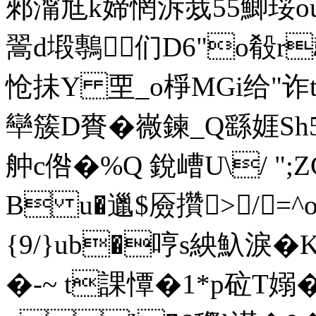
郲澝尪k媂惘泝烖55鯽珱o
翯d塅鷒们D6"o殽r
怆抺Y 垔_o棦MGi给"诈
卛簇D賚�嶶鍊_Q繇娾Sh5
舯c倃�%Q 銳嶆U\/ ";Z
B u�邋$厱攢>/=^o
{9/}ub�哼s紻魞淚
�-~ t課憛�1*p砬T嫋�