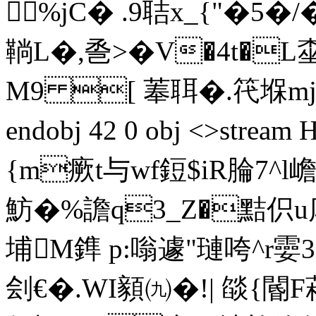
%jC� .9聐x_{"�5
鞝 L�,巹>�V�4t�L
M9 [ 菶聑�.笩堢mj
endobj 42 0 obj <>st
{m瘚t与wf鋀$iR腀7
魴�%譫q3_Z�黠伿u库
埔M鎨 p:嗡遽"璉咵^r孁
刽€�.WI顡㈨�!| 燄{ 閽